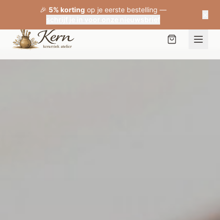
🎉
5% korting
op je eerste bestelling —
×
schrijf je in voor onze nieuwsbrief