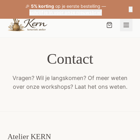
🎉
5% korting
op je eerste bestelling —
×
schrijf je in voor onze nieuwsbrief
Contact
Vragen? Wil je langskomen? Of meer weten
over onze workshops? Laat het ons weten.
Atelier KERN